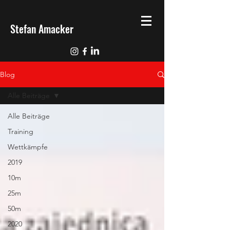
Stefan Amacker
Blog
Alle Beiträge
Alle Beiträge
Training
Wettkämpfe
2019
10m
25m
50m
2020