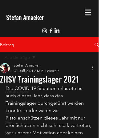
Stefan Amacker
Beitrag
Alle Beiträge
Stefan Amacker
Alle Beiträge
26. Juli 2021
2 Min. Lesezeit
ZHSV Trainingslager 2021
Training
Die COVID-19 Situation erlaubte es 
Wettkämpfe
auch dieses Jahr, dass das 
2019
Trainingslager durchgeführt werden 
konnte. Leider waren wir 
10m
Pistolenschützen dieses Jahr mit nur 
25m
drei Schützen nicht sehr stark vertreten, 
was unserer Motivation aber keinen 
50m