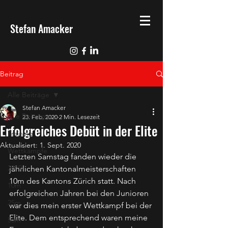
Stefan Amacker
Beitrag
Alle Beiträge
Stefan Amacker
Alle Beiträge
23. Feb. 2020
2 Min. Lesezeit
Erfolgreiches Debüt in der Elite
Training
Aktualisiert:
1. Sept. 2020
Wettkämpfe
Letzten Samstag fanden wieder die 
2019
jährlichen Kantonalmeisterschaften 
10m des Kantons Zürich statt. Nach 
10m
erfolgreichen Jahren bei den Junioren 
25m
war dies mein erster Wettkampf bei der 
Elite. Dem entsprechend waren meine 
50m