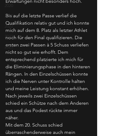
Erwartungen nicht besonders hoch. 
2020
Bis auf die letzte Passe verlief die 
2021
Qualifikation relativ gut und ich konnte 
2022
mich auf dem 8. Platz als letzter Athlet 
2023
noch für den Final qualifizieren. Die 
ersten zwei Passen à 5 Schuss verliefen 
2025
nicht so gut wie erhofft. Dem 
entsprechend platzierte ich mich für 
die Eliminierungsphase in den hinteren 
Rängen. In den Einzelschüssen konnte 
ich die Nerven unter Kontrolle halten 
und meine Leistung konstant erhöhen. 
Nach jeweils zwei Einzelschüssen 
schied ein Schütze nach dem Anderen 
aus und das Podest rückte immer 
näher. 
Mit dem 20. Schuss schied 
überraschenderweise auch mein 