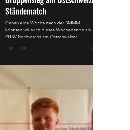
Stefan Amacker
11. Aug. 2019
1 Min. Lesezeit
Gruppensieg am Ostschweizer
Ständematch
Genau eine Woche nach der SMMM
konnten wir auch dieses Wochenende als
ZHSV Nachwuchs am Ostschweizer
Ständematch in Schaffhausen punkten....