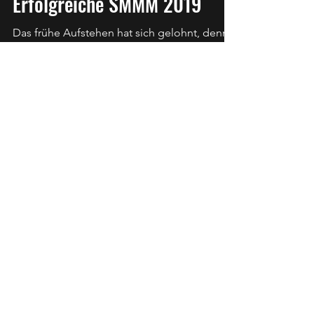
Stefan Amacker
6. Aug. 2019
1 Min. Lesezeit
Erfolgreiche SMMM 2019
Das frühe Aufstehen hat sich gelohnt, denn
wir als ZHSV Nachwuchskader konnten
gleich zwei Medaillen von der SMMM
mitnehmen.