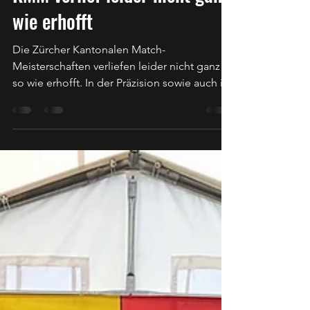
Stefan Amacker
31. Aug. 2019
1 Min. Lesezeit
KMM verlief leider nicht ganz
wie erhofft
Die Zürcher Kantonalen Match-
Meisterschaften verliefen leider nicht ganz
so wie erhofft. In der Präzision sowie auch im
Schnellfeuer Teil...