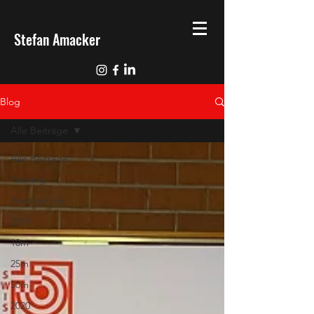
Stefan Amacker
Blog
Alle Beiträge
Alle Beiträge
Training
Wettkämpfe
2019
10m
25m
50m
2020