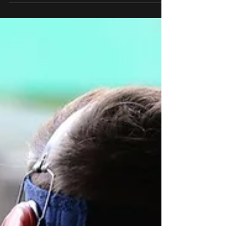
Erfolgreiches Debüt in der
Elite
Letzten Samstag fanden wieder die
jährlichen Kantonalmeisterschaften 10m des
Kantons Zürich statt. Nach erfolgreichen
Jahren [...]